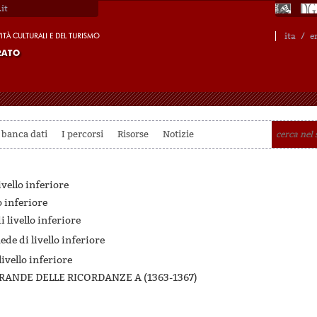
it
ita
/
e
 banca dati
I percorsi
Risorse
Notizie
ivello inferiore
o inferiore
 livello inferiore
ede di livello inferiore
livello inferiore
RANDE DELLE RICORDANZE A (1363-1367)