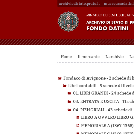
archiviodistato.prato.it
museocasadatini.
Home
Il mercante
L'archivio
La
Fondaco di Avignone -
2 schede di l
Libri contabili -
9 schede di livell
01. LIBRI GRANDI -
24 schede di
03. ENTRATA E USCITA -
11 sch
04. MEMORIALI -
43 schede di 
LIBRO A OVVERO LIBRO G
MEMORIALE A (1367-1368)