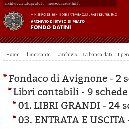
archiviodistato.prato.it
museocasadatini.it
Home
Il mercante
L'archivio
La banca dati
I per
Fondaco di Avignone -
2 s
Libri contabili -
9 schede 
01. LIBRI GRANDI -
24 s
03. ENTRATA E USCITA 