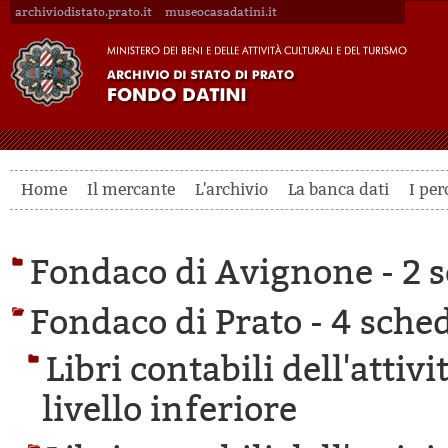
archiviodistato.prato.it
museocasadatini.it
Home
Il mercante
L'archivio
La banca dati
I per
Fondaco di Avignone -
2 s
Fondaco di Prato -
4 sched
Libri contabili dell'attiv
livello inferiore