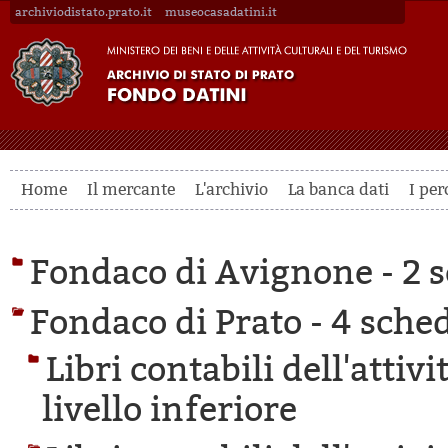
archiviodistato.prato.it
museocasadatini.it
Home
Il mercante
L'archivio
La banca dati
I per
Fondaco di Avignone -
2 s
Fondaco di Prato -
4 sched
Libri contabili dell'attiv
livello inferiore