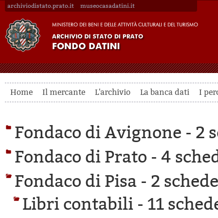
archiviodistato.prato.it
museocasadatini.it
Home
Il mercante
L'archivio
La banca dati
I per
Fondaco di Avignone -
2 s
Fondaco di Prato -
4 sched
Fondaco di Pisa -
2 schede 
Libri contabili -
11 schede