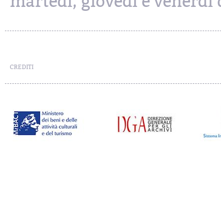
martedì, giovedì e venerdì d
CREDITI