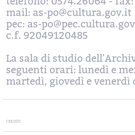
telefono: 0574.26064 - fax
mail: as-po@cultura.gov.it
pec: as-po@pec.cultura.gov
c.f. 92049120485
La sala di studio dell'Archi
seguenti orari: lunedì e mer
martedì, giovedì e venerdì d
CREDITI