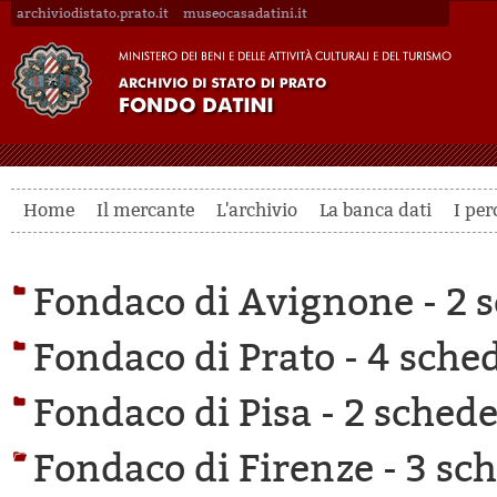
archiviodistato.prato.it
museocasadatini.it
Home
Il mercante
L'archivio
La banca dati
I per
Fondaco di Avignone -
2 s
Fondaco di Prato -
4 sched
Fondaco di Pisa -
2 schede 
Fondaco di Firenze -
3 sch