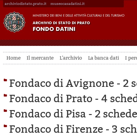
archiviodistato.prato.it
museocasadatini.it
Home
Il mercante
L'archivio
La banca dati
I per
Fondaco di Avignone -
2 s
Fondaco di Prato -
4 sched
Fondaco di Pisa -
2 schede 
Fondaco di Firenze -
3 sch