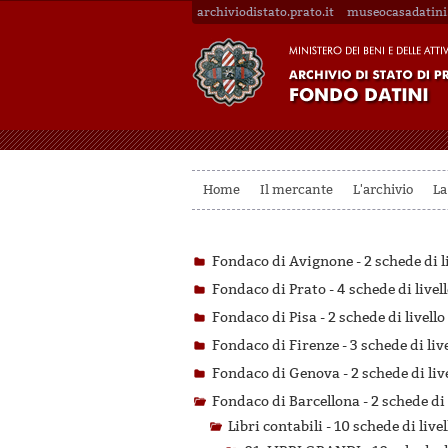
archiviodistato.prato.it
museocasadatini.
Home
Il mercante
L'archivio
La
Fondaco di Avignone -
2 schede di l
Fondaco di Prato -
4 schede di livel
Fondaco di Pisa -
2 schede di livello
Fondaco di Firenze -
3 schede di liv
Fondaco di Genova -
2 schede di liv
Fondaco di Barcellona -
2 schede di 
Libri contabili -
10 schede di livel