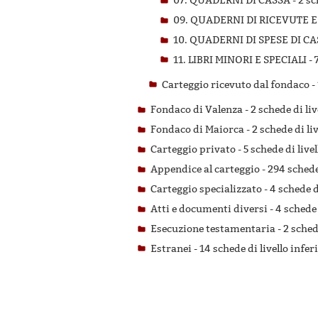
07. QUADERNI DI CASSA -
2 sc
09. QUADERNI DI RICEVUTE E
10. QUADERNI DI SPESE DI CA
11. LIBRI MINORI E SPECIALI -
Carteggio ricevuto dal fondaco -
Fondaco di Valenza -
2 schede di liv
Fondaco di Maiorca -
2 schede di li
Carteggio privato -
5 schede di live
Appendice al carteggio -
294 schede 
Carteggio specializzato -
4 schede d
Atti e documenti diversi -
4 schede 
Esecuzione testamentaria -
2 sched
Estranei -
14 schede di livello infer