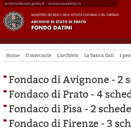
archiviodistato.prato.it
museocasadatini.it
Home
Il mercante
L'archivio
La banca dati
I per
Fondaco di Avignone -
2 s
Fondaco di Prato -
4 sched
Fondaco di Pisa -
2 schede 
Fondaco di Firenze -
3 sch