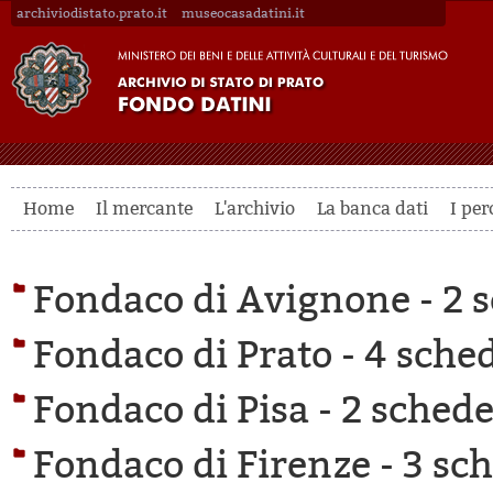
archiviodistato.prato.it
museocasadatini.it
Home
Il mercante
L'archivio
La banca dati
I per
Fondaco di Avignone -
2 s
Fondaco di Prato -
4 sched
Fondaco di Pisa -
2 schede 
Fondaco di Firenze -
3 sch