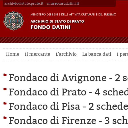
archiviodistato.prato.it
museocasadatini.it
Home
Il mercante
L'archivio
La banca dati
I per
Fondaco di Avignone -
2 s
Fondaco di Prato -
4 sched
Fondaco di Pisa -
2 schede 
Fondaco di Firenze -
3 sch