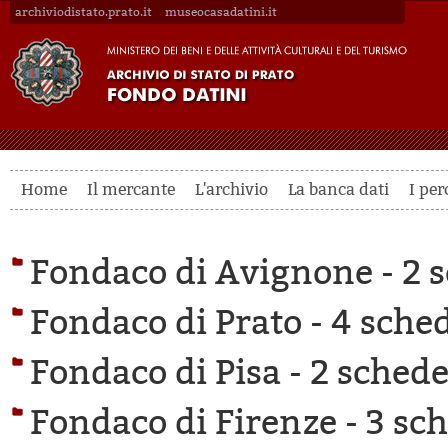
archiviodistato.prato.it
museocasadatini.it
Home
Il mercante
L'archivio
La banca dati
I per
Fondaco di Avignone -
2 s
Fondaco di Prato -
4 sched
Fondaco di Pisa -
2 schede 
Fondaco di Firenze -
3 sch