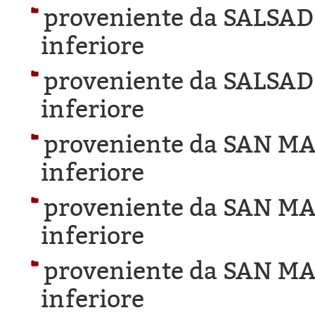
proveniente da SALSAD
inferiore
proveniente da SALSAD
inferiore
proveniente da SAN M
inferiore
proveniente da SAN M
inferiore
proveniente da SAN M
inferiore