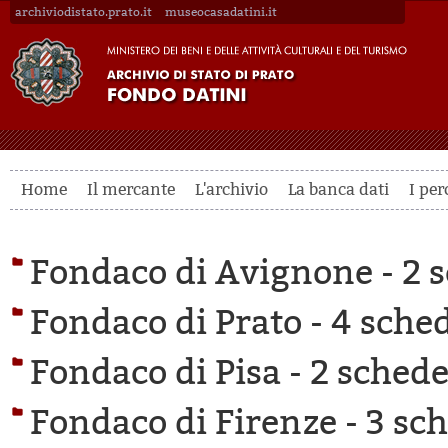
archiviodistato.prato.it
museocasadatini.it
Home
Il mercante
L'archivio
La banca dati
I per
Fondaco di Avignone -
2 s
Fondaco di Prato -
4 sched
Fondaco di Pisa -
2 schede 
Fondaco di Firenze -
3 sch