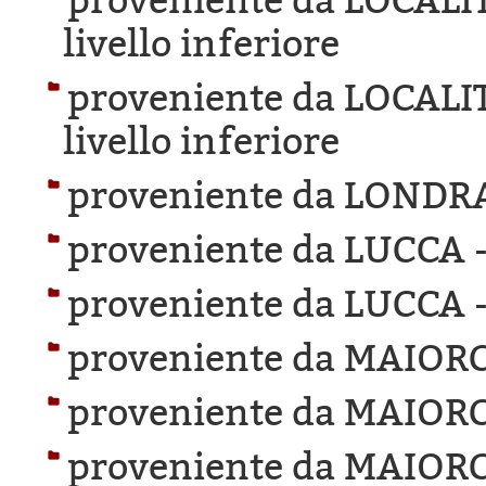
proveniente da LOCAL
livello inferiore
proveniente da LOCAL
livello inferiore
proveniente da LONDR
proveniente da LUCCA 
proveniente da LUCCA 
proveniente da MAIOR
proveniente da MAIOR
proveniente da MAIOR