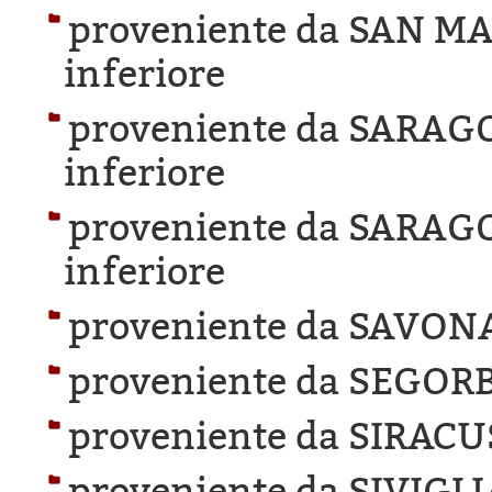
proveniente da SAN M
inferiore
proveniente da SARAG
inferiore
proveniente da SARAG
inferiore
proveniente da SAVON
proveniente da SEGORB
proveniente da SIRACU
proveniente da SIVIGLI