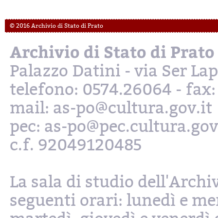
© 2016 Archivio di Stato di Prato
Archivio di Stato di Prato
Palazzo Datini - via Ser L
telefono: 0574.26064 - fax
mail: as-po@cultura.gov.it
pec: as-po@pec.cultura.gov
c.f. 92049120485
La sala di studio dell'Archi
seguenti orari: lunedì e mer