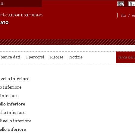
it
ita
/
e
 banca dati
I percorsi
Risorse
Notizie
ivello inferiore
lo inferiore
 inferiore
ello inferiore
ello inferiore
livello inferiore
ello inferiore