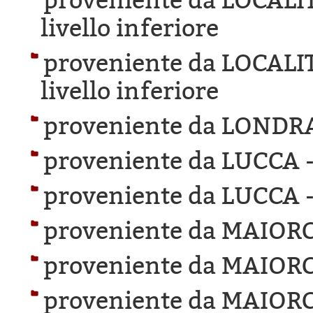
proveniente da LOCAL
livello inferiore
proveniente da LOCAL
livello inferiore
proveniente da LONDR
proveniente da LUCCA 
proveniente da LUCCA 
proveniente da MAIOR
proveniente da MAIOR
proveniente da MAIOR