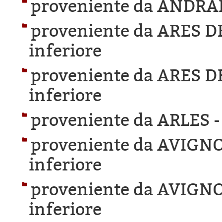
proveniente da ANDRA
proveniente da ARES 
inferiore
proveniente da ARES 
inferiore
proveniente da ARLES 
proveniente da AVIGN
inferiore
proveniente da AVIGN
inferiore