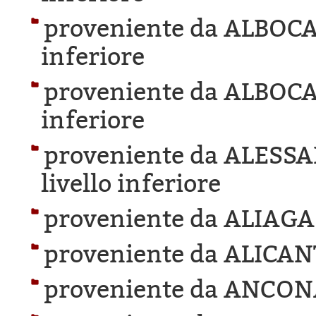
proveniente da ALBOC
inferiore
proveniente da ALBOC
inferiore
proveniente da ALESS
livello inferiore
proveniente da ALIAGA
proveniente da ALICAN
proveniente da ANCON