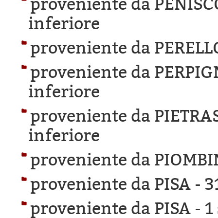
proveniente da PENISC
inferiore
proveniente da PERELL
proveniente da PERPI
inferiore
proveniente da PIETR
inferiore
proveniente da PIOMBI
proveniente da PISA -
3
proveniente da PISA -
1