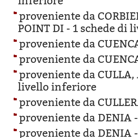
inferiore
proveniente da CORBI
POINT DI -
1 schede di l
proveniente da CUENC
proveniente da CUENC
proveniente da CULLA
livello inferiore
proveniente da CULLER
proveniente da DENIA 
proveniente da DENIA 