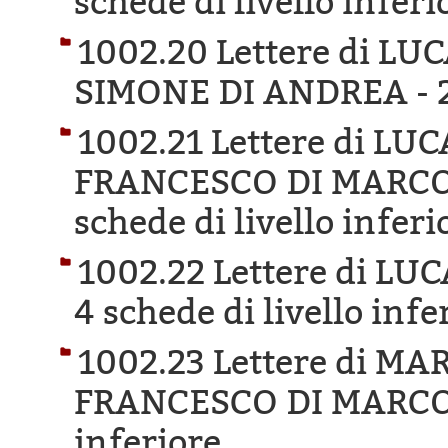
schede di livello inferi
1002.20 Lettere di L
SIMONE DI ANDREA -
1002.21 Lettere di LU
FRANCESCO DI MARCO 
schede di livello inferi
1002.22 Lettere di LU
4 schede di livello infe
1002.23 Lettere di M
FRANCESCO DI MARCO
inferiore