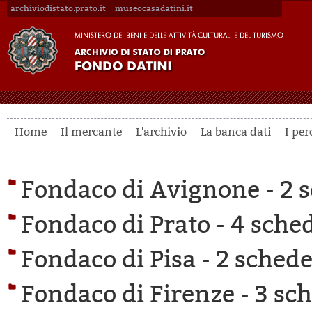
archiviodistato.prato.it
museocasadatini.it
Home
Il mercante
L'archivio
La banca dati
I per
Fondaco di Avignone -
2 s
Fondaco di Prato -
4 sched
Fondaco di Pisa -
2 schede 
Fondaco di Firenze -
3 sch