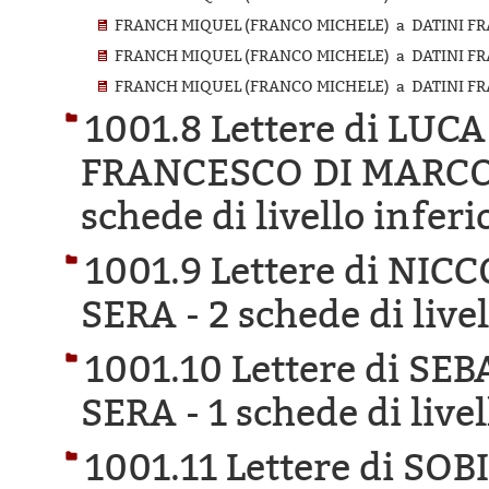
FRANCH MIQUEL (FRANCO MICHELE) a DATINI FRA
FRANCH MIQUEL (FRANCO MICHELE) a DATINI FRA
FRANCH MIQUEL (FRANCO MICHELE) a DATINI FRA
1001.8 Lettere di LUC
FRANCESCO DI MARCO 
schede di livello inferi
1001.9 Lettere di NI
SERA -
2 schede di live
1001.10 Lettere di S
SERA -
1 schede di live
1001.11 Lettere di S