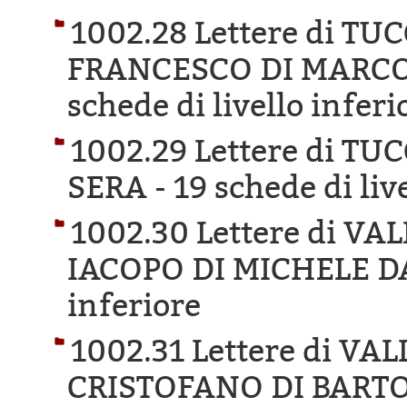
1002.28 Lettere di T
FRANCESCO DI MARCO 
schede di livello inferi
1002.29 Lettere di T
SERA -
19 schede di liv
1002.30 Lettere di V
IACOPO DI MICHELE D
inferiore
1002.31 Lettere di V
CRISTOFANO DI BARTO