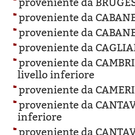
proveniente da BRUGES
proveniente da CABANE
proveniente da CABANE
proveniente da CAGLIA
proveniente da CAMBR
livello inferiore
proveniente da CAMER
proveniente da CANTAV
inferiore
proveniente da CANTAV