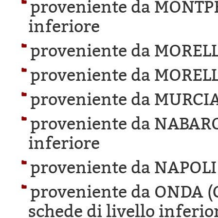
proveniente da MONTP
inferiore
proveniente da MOREL
proveniente da MOREL
proveniente da MURCIA
proveniente da NABAR
inferiore
proveniente da NAPOLI
proveniente da ONDA 
schede di livello inferio