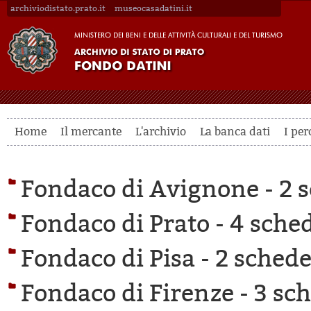
archiviodistato.prato.it
museocasadatini.it
Home
Il mercante
L'archivio
La banca dati
I per
Fondaco di Avignone -
2 s
Fondaco di Prato -
4 sched
Fondaco di Pisa -
2 schede 
Fondaco di Firenze -
3 sch