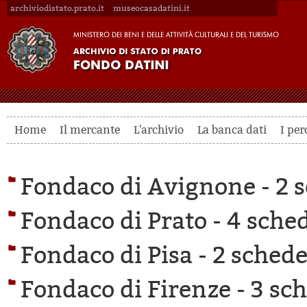
archiviodistato.prato.it
museocasadatini.it
Home
Il mercante
L'archivio
La banca dati
I per
Fondaco di Avignone -
2 s
Fondaco di Prato -
4 sched
Fondaco di Pisa -
2 schede 
Fondaco di Firenze -
3 sch