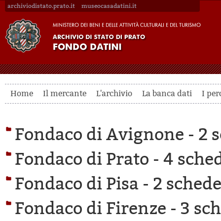
archiviodistato.prato.it
museocasadatini.it
Home
Il mercante
L'archivio
La banca dati
I per
Fondaco di Avignone -
2 s
Fondaco di Prato -
4 sched
Fondaco di Pisa -
2 schede 
Fondaco di Firenze -
3 sch