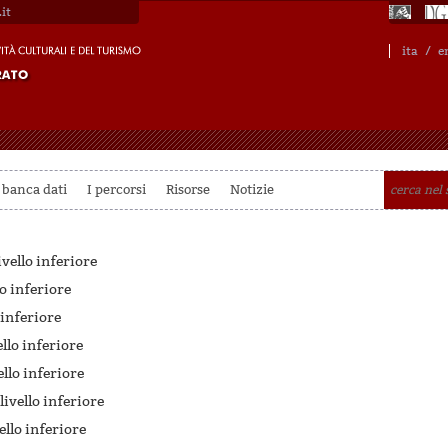
it
ita
/
e
 banca dati
I percorsi
Risorse
Notizie
ivello inferiore
lo inferiore
 inferiore
ello inferiore
ello inferiore
livello inferiore
ello inferiore