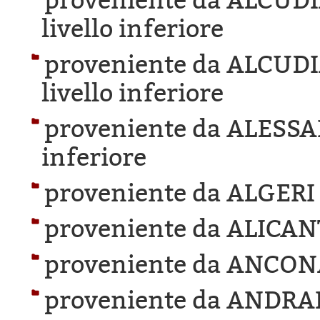
proveniente da ALCUD
livello inferiore
proveniente da ALCUD
livello inferiore
proveniente da ALESS
inferiore
proveniente da ALGERI
proveniente da ALICAN
proveniente da ANCON
proveniente da ANDRA