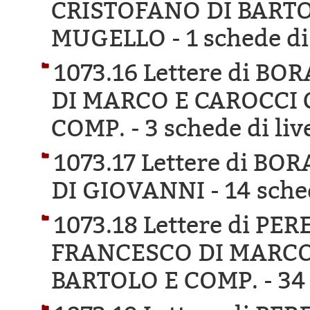
CRISTOFANO DI BARTO
MUGELLO -
1 schede di
1073.16 Lettere di B
DI MARCO E CAROCCI 
COMP. -
3 schede di liv
1073.17 Lettere di B
DI GIOVANNI -
14 sched
1073.18 Lettere di PE
FRANCESCO DI MARCO
BARTOLO E COMP. -
34