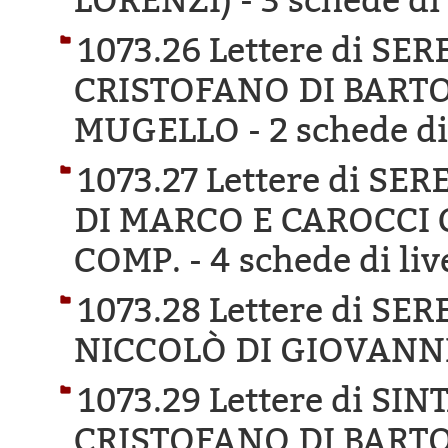
LORENZI) -
3 schede di 
1073.26 Lettere di S
CRISTOFANO DI BARTO
MUGELLO -
2 schede di
1073.27 Lettere di S
DI MARCO E CAROCCI 
COMP. -
4 schede di liv
1073.28 Lettere di S
NICCOLÒ DI GIOVANNI
1073.29 Lettere di S
CRISTOFANO DI BARTO