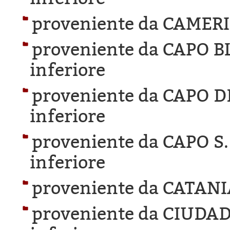
proveniente da CAMER
proveniente da CAPO 
inferiore
proveniente da CAPO D
inferiore
proveniente da CAPO S
inferiore
proveniente da CATANI
proveniente da CIUDA