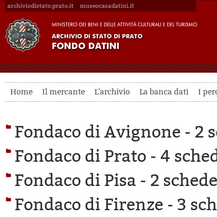
archiviodistato.prato.it
museocasadatini.it
Home
Il mercante
L'archivio
La banca dati
I per
Fondaco di Avignone -
2 s
Fondaco di Prato -
4 sched
Fondaco di Pisa -
2 schede 
Fondaco di Firenze -
3 sch