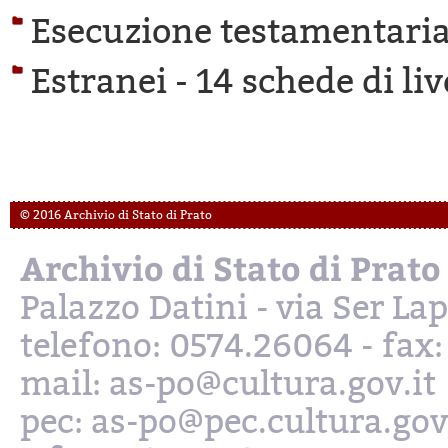
Esecuzione testamentaria
Estranei -
14 schede di liv
© 2016 Archivio di Stato di Prato
Archivio di Stato di Prato
Palazzo Datini - via Ser L
telefono: 0574.26064 - fax
mail: as-po@cultura.gov.it
pec: as-po@pec.cultura.gov