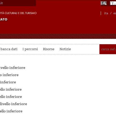
it
ita
/
e
 banca dati
I percorsi
Risorse
Notizie
ivello inferiore
lo inferiore
 inferiore
ello inferiore
ello inferiore
livello inferiore
ello inferiore