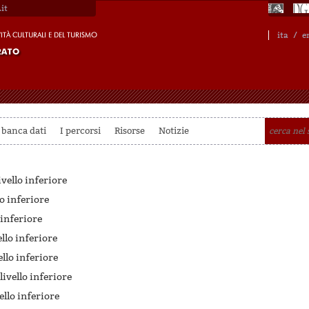
it
ita
/
e
 banca dati
I percorsi
Risorse
Notizie
ivello inferiore
lo inferiore
 inferiore
ello inferiore
ello inferiore
livello inferiore
ello inferiore