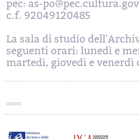
pec: as-po@pec.cultura.gov
c.f. 92049120485
La sala di studio dell'Archi
seguenti orari: lunedì e mer
martedì, giovedì e venerdì d
CREDITI