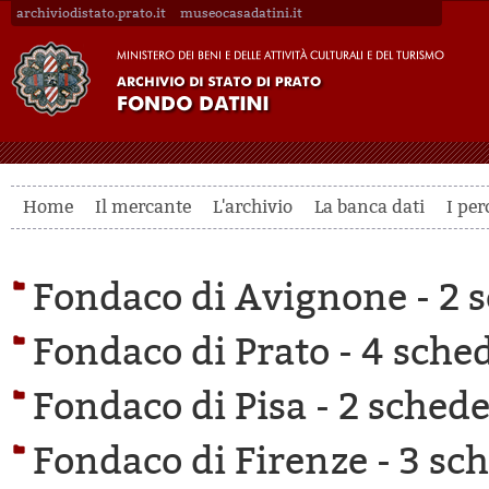
archiviodistato.prato.it
museocasadatini.it
Home
Il mercante
L'archivio
La banca dati
I per
Fondaco di Avignone -
2 s
Fondaco di Prato -
4 sched
Fondaco di Pisa -
2 schede 
Fondaco di Firenze -
3 sch