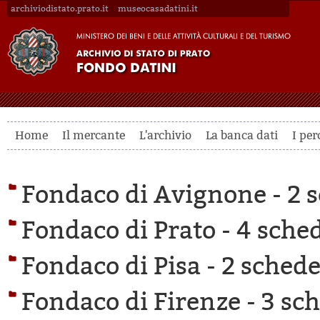
archiviodistato.prato.it
museocasadatini.it
Home
Il mercante
L'archivio
La banca dati
I per
Fondaco di Avignone -
2 s
Fondaco di Prato -
4 sched
Fondaco di Pisa -
2 schede 
Fondaco di Firenze -
3 sch