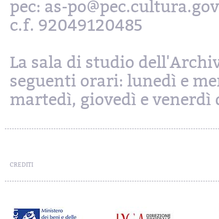
pec: as-po@pec.cultura.gov
c.f. 92049120485
La sala di studio dell'Archi
seguenti orari: lunedì e mer
martedì, giovedì e venerdì d
CREDITI