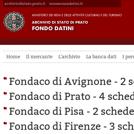
archiviodistato.prato.it
museocasadatini.it
Home
Il mercante
L'archivio
La banca dati
I per
Fondaco di Avignone -
2 s
Fondaco di Prato -
4 sched
Fondaco di Pisa -
2 schede 
Fondaco di Firenze -
3 sch