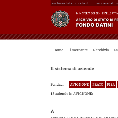
archiviodistato.prato.it
museocasadatini.
Home
Il mercante
L'archivio
La
Il sistema di aziende
Fondaci:
AVIGNONE
PRATO
PISA
18 aziende in AVIGNONE:
A