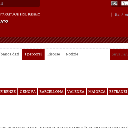
it
ita
/
e
 banca dati
I percorsi
Risorse
Notizie
FIRENZE
GENOVA
BARCELLONA
VALENZA
MAIORCA
ESTRANEI