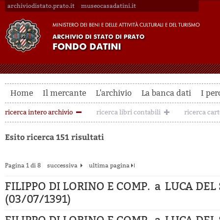
archiviodistato.prato.it
museocasadatini.it
Home
Il mercante
L'archivio
La banca dati
I per
ricerca intero archivio
ricerca libri contabili
ricerca car
Esito ricerca 151 risultati
Pagina 1 di 8
successiva
ultima pagina
FILIPPO DI LORINO E COMP. a LUCA DEL
(03/07/1391)